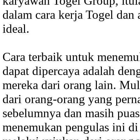
karyawan Togel Group, itul
dalam cara kerja Togel dan
ideal.
Cara terbaik untuk menemu
dapat dipercaya adalah den
mereka dari orang lain. Mul
dari orang-orang yang pern
sebelumnya dan masih puas
menemukan pengulas ini di 