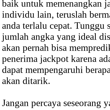
baik untuk memenangkan j
individu lain, teruslah be
anda terlalu cepat. Tunggu
jumlah angka yang ideal di
akan pernah bisa mempredi
penerima jackpot karena ad
dapat mempengaruhi berap
akan ditarik.
Jangan percaya seseorang 