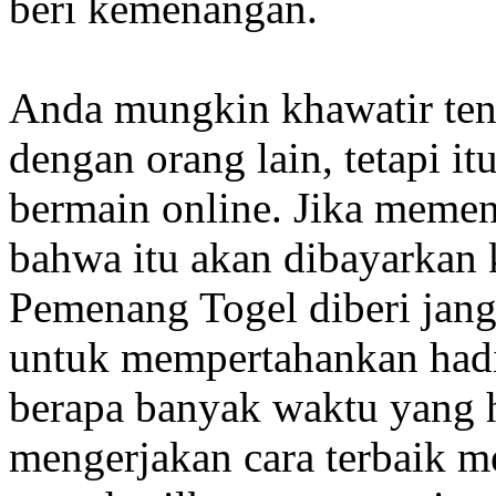
beri kemenangan.
Anda mungkin khawatir te
dengan orang lain, tetapi i
bermain online. Jika memen
bahwa itu akan dibayarkan 
Pemenang Togel diberi jang
untuk mempertahankan hadi
berapa banyak waktu yang 
mengerjakan cara terbaik 