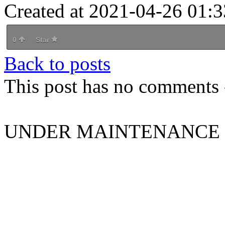
Created at 2021-04-26 01:3
0
Star
Back to posts
This post has no comments -
UNDER MAINTENANCE