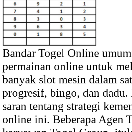
Bandar Togel Online umum
permainan online untuk me
banyak slot mesin dalam sat
progresif, bingo, dan dadu
saran tentang strategi kem
online ini. Beberapa Agen 