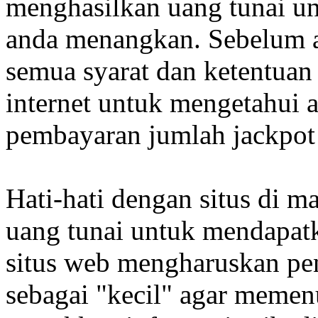
menghasilkan uang tunai un
anda menangkan. Sebelum a
semua syarat dan ketentuan 
internet untuk mengetahui
pembayaran jumlah jackpot
Hati-hati dengan situs di 
uang tunai untuk mendapat
situs web mengharuskan pe
sebagai "kecil" agar memen