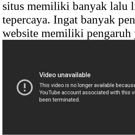
situs memiliki banyak lalu l
tepercaya. Ingat banyak pe
website memiliki pengaruh y