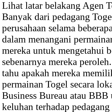
Lihat latar belakang Agen 
Banyak dari pedagang Togel 
perusahaan selama beberapa
dalam menangani permainan 
mereka untuk mengetahui 
sebenarnya mereka peroleh.
tahu apakah mereka memilik
permainan Togel secara loka
Business Bureau atau BBB 
keluhan terhadap pedagang 