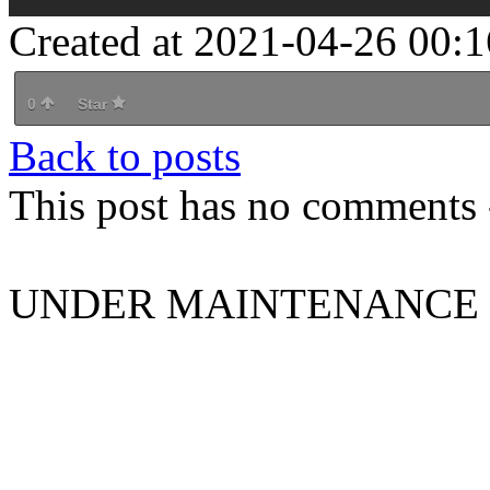
Created at 2021-04-26 00:1
0
Star
Back to posts
This post has no comments -
UNDER MAINTENANCE