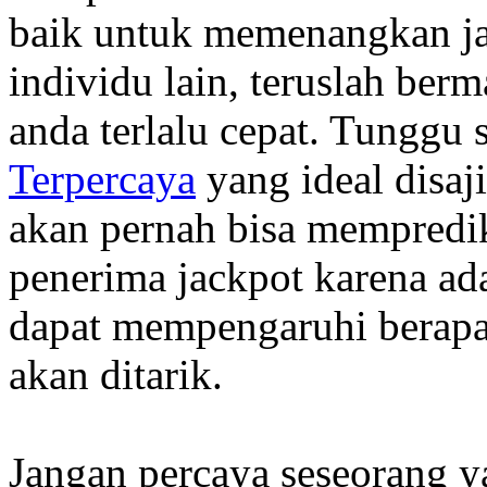
baik untuk memenangkan j
individu lain, teruslah be
anda terlalu cepat. Tunggu
Terpercaya
yang ideal disaj
akan pernah bisa mempredi
penerima jackpot karena ad
dapat mempengaruhi berap
akan ditarik.
Jangan percaya seseorang 